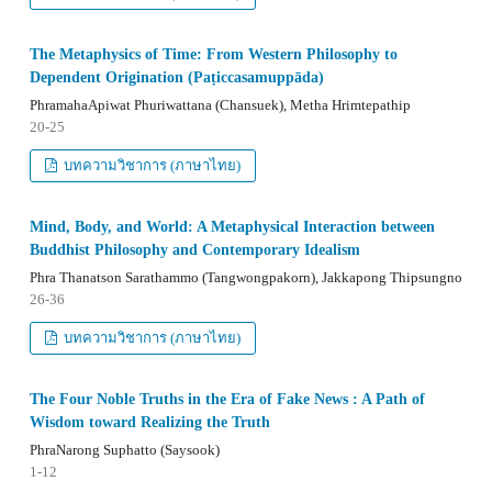
The Metaphysics of Time: From Western Philosophy to
Dependent Origination (Paṭiccasamuppāda)
PhramahaApiwat Phuriwattana (Chansuek), Metha Hrimtepathip
20-25
บทความวิชาการ (ภาษาไทย)
Mind, Body, and World: A Metaphysical Interaction between
Buddhist Philosophy and Contemporary Idealism
Phra Thanatson Sarathammo (Tangwongpakorn), Jakkapong Thipsungno
26-36
บทความวิชาการ (ภาษาไทย)
The Four Noble Truths in the Era of Fake News : A Path of
Wisdom toward Realizing the Truth
PhraNarong Suphatto (Saysook)
1-12