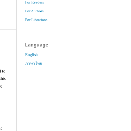
For Readers
For Authors
For Librarians
Language
English
ภาษาไทย
d to
this
ng
ic