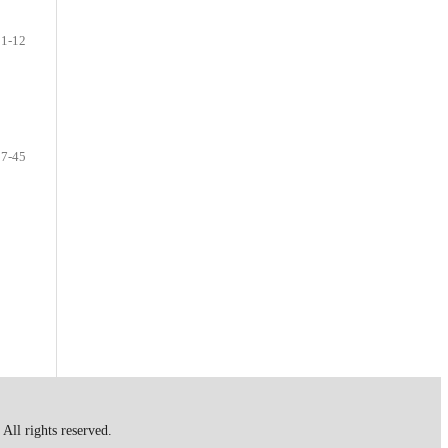
1-12
37-45
ll rights reserved.