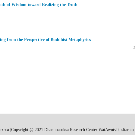
Path of Wisdom toward Realizing the Truth
eing from the Perspective of Buddhist Metaphysics
ตาราม |Copyright @ 2021 Dhammasuksa Research Center WatAwutvikasitaram. A