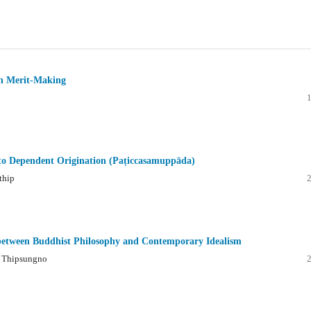
in Merit-Making
to Dependent Origination (Paṭiccasamuppāda)
thip
 between Buddhist Philosophy and Contemporary Idealism
g Thipsungno