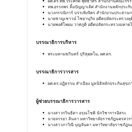
ผศ.ดร.ทพ.วีระศักดิ์ พุทธาศรี สำนักงานคณะกร
ทพ.อรรถพร ลิ้มปัญญาเลิศ สำนักงานหลักประกั
นางกรรณิการ์ บรรเทิงจิตร สำนักงานประสานก
นายชาญเชาวน์ ไชยานุกิจ อดีตปลัดกระทรวงยุ
นายพงศ์โพยม วาศภูติ อดีตปลัดกระทรวงมหาด
บรรณาธิการบริหาร
พระมหามฆวินทร์ ปุริสุตฺตโม, ผศ.ดร.
บรรณาธิการวารสาร
ผศ.ดร.ปฏิธรรม สำเนียง มูลนิธิหลักประกันสุข
ผู้ช่วยบรรณาธิการวารสาร
นางสาวกวินธิดา อรุณโชติ นักวิชาการอิสระ
นายจรรยา ลินลา มหาวิทยาลัยราชภัฎนครสวร
นางสาวภาวิณี บุญจันดา มหาวิทยาลัยราชภัฎน